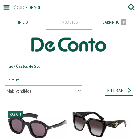
ÓCULOS DE SOL
INÍCIO
PRODUTOS
CARRINHO
0
Início
/
Óculos de Sol
Ordenar por
FILTRAR
30
%
OFF