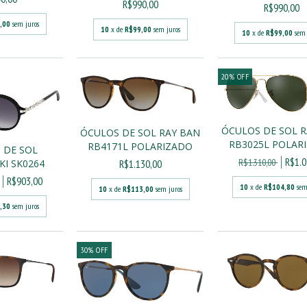
R$990,00
R$990,00
,00
sem juros
10
x de
R$99,00
sem juros
10
x de
R$99,00
sem 
20
%
OFF
ÓCULOS DE SOL 
ÓCULOS DE SOL RAY BAN
RB3025L POLAR
RB4171L POLARIZADO
 DE SOL
R$1.0
R$1.310,00
R$1.130,00
I SK0264
R$903,00
10
x de
R$104,80
sem
10
x de
R$113,00
sem juros
,30
sem juros
30
%
OFF