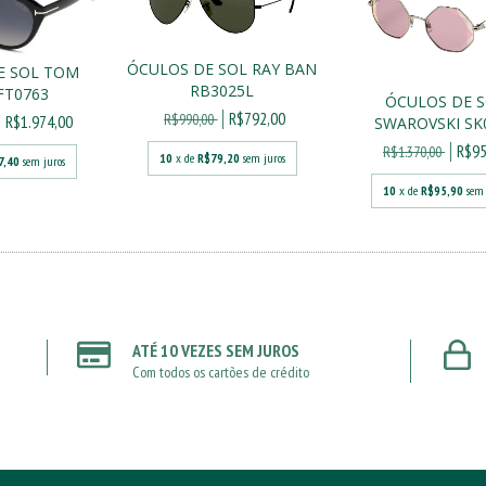
ÓCULOS DE SOL RAY BAN
E SOL TOM
RB3025L
FT0763
ÓCULOS DE 
R$792,00
R$990,00
R$1.974,00
SWAROVSKI SK
R$95
R$1.370,00
10
x de
R$79,20
sem juros
7,40
sem juros
10
x de
R$95,90
sem 
ATÉ 10 VEZES SEM JUROS
Com todos os cartões de crédito