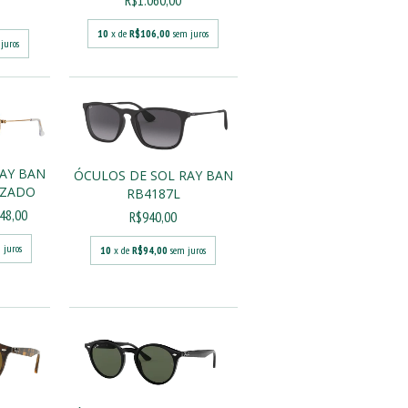
R$1.060,00
10
x de
R$106,00
sem juros
juros
RAY BAN
ÓCULOS DE SOL RAY BAN
IZADO
RB4187L
48,00
R$940,00
 juros
10
x de
R$94,00
sem juros