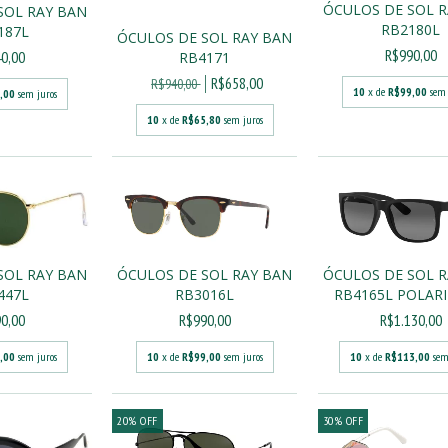
ÓCULOS DE SOL 
SOL RAY BAN
RB2180L
187L
ÓCULOS DE SOL RAY BAN
R$990,00
0,00
RB4171
R$658,00
R$940,00
10
x de
R$99,00
sem 
,00
sem juros
10
x de
R$65,80
sem juros
SOL RAY BAN
ÓCULOS DE SOL RAY BAN
ÓCULOS DE SOL 
447L
RB3016L
RB4165L POLAR
0,00
R$990,00
R$1.130,00
,00
sem juros
10
x de
R$99,00
sem juros
10
x de
R$113,00
sem
20
%
OFF
30
%
OFF