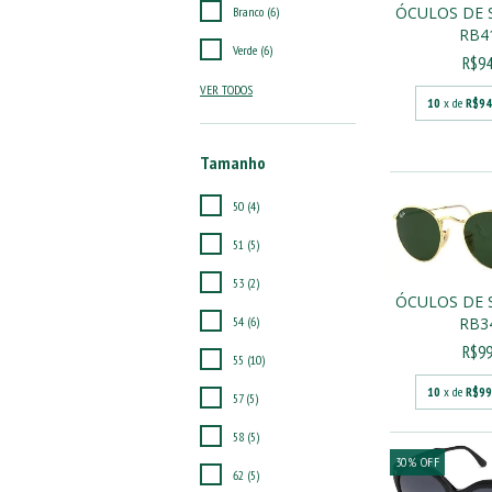
ÓCULOS DE 
Branco (6)
RB4
Verde (6)
R$94
VER TODOS
10
x de
R$94
Tamanho
50 (4)
51 (5)
53 (2)
ÓCULOS DE 
54 (6)
RB3
R$99
55 (10)
10
x de
R$99
57 (5)
58 (5)
30
%
OFF
62 (5)