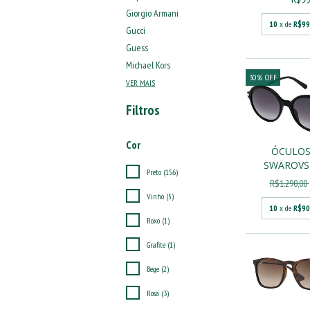
Giorgio Armani
10
x de
R$99
Gucci
Guess
Michael Kors
30
%
OFF
VER MAIS
Filtros
Cor
ÓCULOS
SWAROVSK
Preto (156)
R$1.290,00
Vinho (5)
10
x de
R$90
Roxo (1)
Grafite (1)
Bege (2)
Rosa (3)