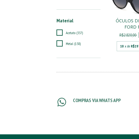
Material
ÓCULOS D
FORD 
Acetato (337)
R$2.820,00
Metal (138)
10
x de
R$19
COMPRAS VIA WHATS APP