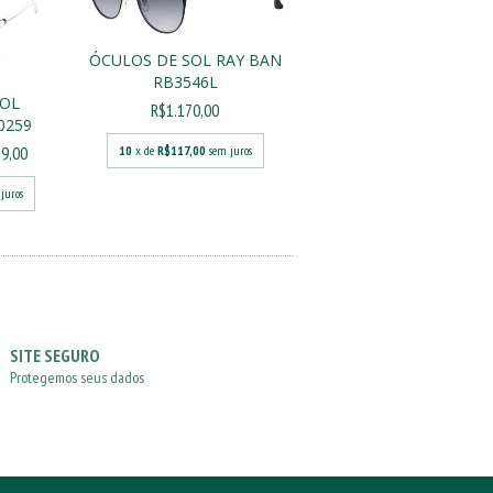
ÓCULOS DE SOL RAY BAN
RB3546L
SOL
R$1.170,00
0259
10
x de
R$117,00
sem juros
9,00
juros
SITE SEGURO
Protegemos seus dados