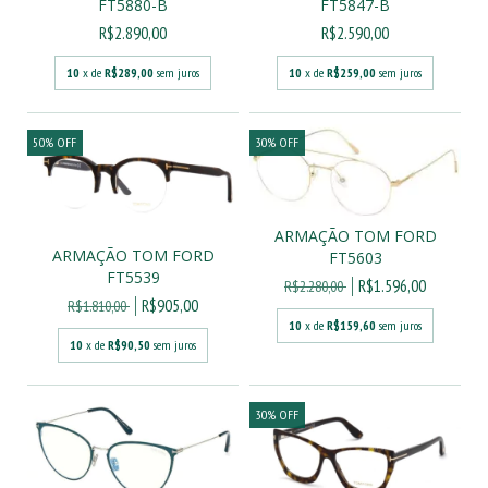
FT5880-B
FT5847-B
R$2.890,00
R$2.590,00
10
x de
R$289,00
sem juros
10
x de
R$259,00
sem juros
50
%
OFF
30
%
OFF
ARMAÇÃO TOM FORD
ARMAÇÃO TOM FORD
FT5603
FT5539
R$1.596,00
R$2.280,00
R$905,00
R$1.810,00
10
x de
R$159,60
sem juros
10
x de
R$90,50
sem juros
30
%
OFF