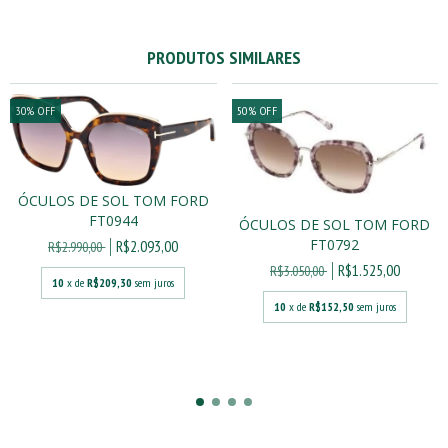
PRODUTOS SIMILARES
30
%
OFF
50
%
OFF
ÓCULOS DE SOL TOM FORD
FT0944
ÓCULOS DE SOL TOM FORD
FT0792
R$2.093,00
R$2.990,00
R$1.525,00
R$3.050,00
10
x de
R$209,30
sem juros
10
x de
R$152,50
sem juros