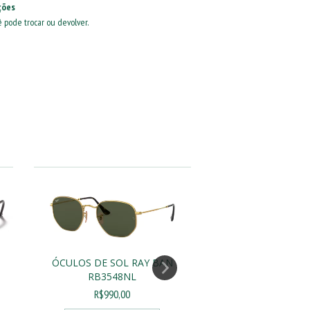
ções
ê pode trocar ou devolver.
20
%
OFF
ÓCULOS DE SOL RAY BAN
ÓCULOS DE SOL
RB3548NL
RB3025
R$990,00
R$7
R$990,00