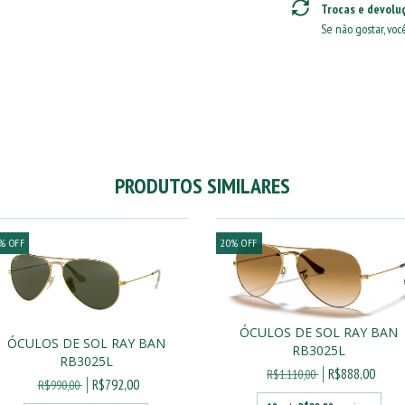
Trocas e devolu
Se não gostar, voc
PRODUTOS SIMILARES
%
OFF
20
%
OFF
ÓCULOS DE SOL RAY BAN
ÓCULOS DE SOL RAY BAN
RB3025L
RB3025L
R$888,00
R$1.110,00
R$792,00
R$990,00