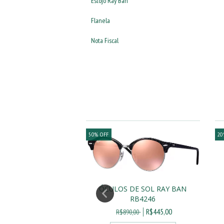
Estojo Ray Ban
Flanela
Nota Fiscal
50
%
OFF
20
ÓCULOS DE SOL RAY BAN
DE SOL RAY BAN
RB4246
5L POLARIZADO
R$445,00
R$890,00
R$1.130,00