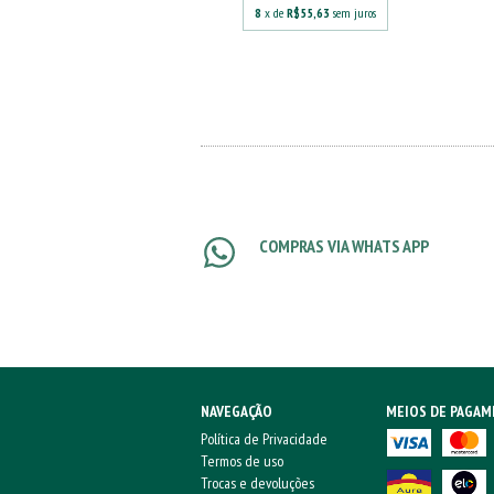
8
x de
R$55,63
sem juros
e
R$113,00
sem juros
COMPRAS VIA WHATS APP
NAVEGAÇÃO
MEIOS DE PAGA
Política de Privacidade
Termos de uso
Trocas e devoluções