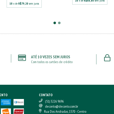
10
x de
R$88,80
sem juros
10
x de
R$79,20
sem juros
ATÉ 10 VEZES SEM JUROS
Com todos os cartões de crédito
MENTO
CONTATO
(51) 3226 9696
deconto@deconto.com.br
Rua Dos Andradas, 1570 - Centro