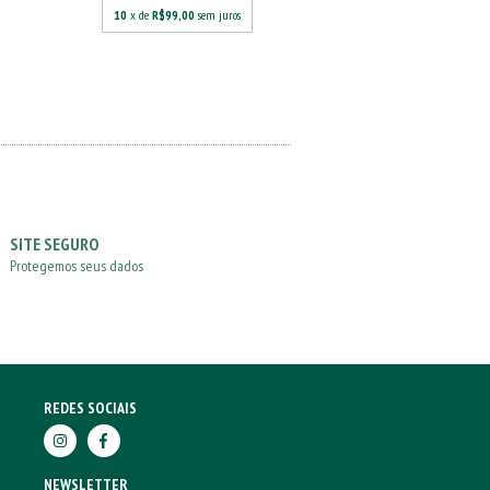
10
x de
R$99,00
sem juros
10
x de
R$79,20
se
SITE SEGURO
Protegemos seus dados
REDES SOCIAIS
NEWSLETTER