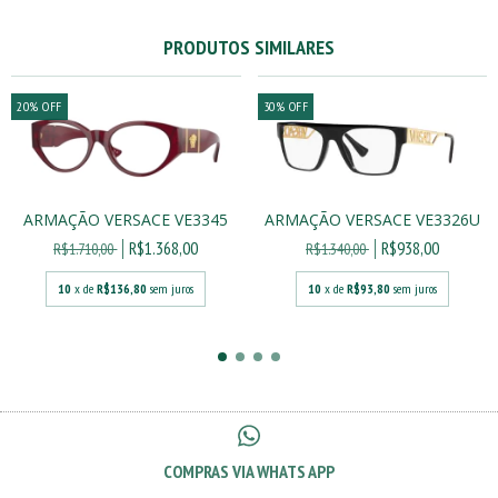
PRODUTOS SIMILARES
20
%
OFF
30
%
OFF
ARMAÇÃO VERSACE VE3345
ARMAÇÃO VERSACE VE3326U
R$1.368,00
R$938,00
R$1.710,00
R$1.340,00
10
x de
R$136,80
sem juros
10
x de
R$93,80
sem juros
COMPRAS VIA WHATS APP