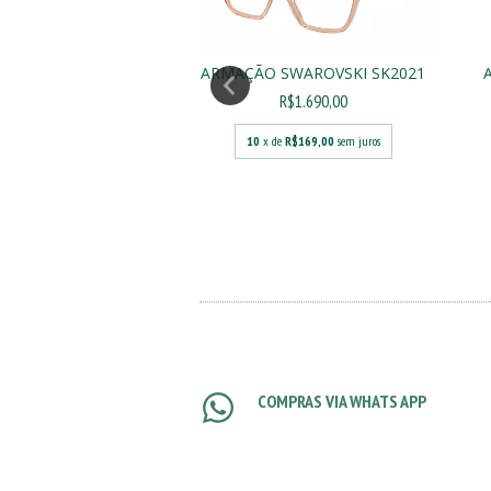
ARMAÇÃO SWAROVSKI SK2021
R$1.690,00
SWAROVSKI SK5306
R$763,00
10
x de
R$169,00
sem juros
90,00
de
R$76,30
sem juros
COMPRAS VIA WHATS APP