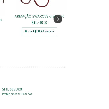
ARMAÇÃO SWAROVSKI SK2046
ARMAÇÃO SWAROVS
8
R$1.480,00
R$1.090,0
10
x de
R$148,00
sem juros
10
x de
R$109,00
s
SITE SEGURO
Protegemos seus dados