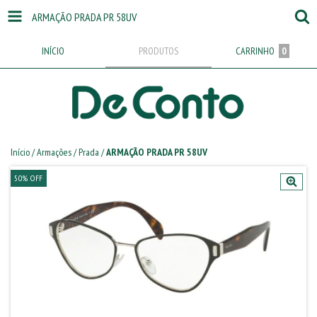
ARMAÇÃO PRADA PR 58UV
INÍCIO
PRODUTOS
CARRINHO
0
Início
/
Armações
/
Prada
/
ARMAÇÃO PRADA PR 58UV
50
%
OFF