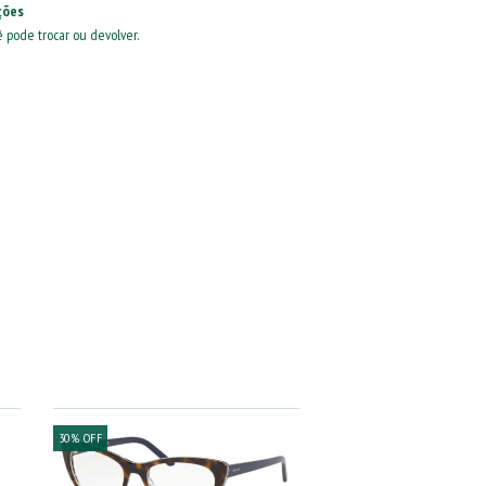
ções
ê pode trocar ou devolver.
30
%
OFF